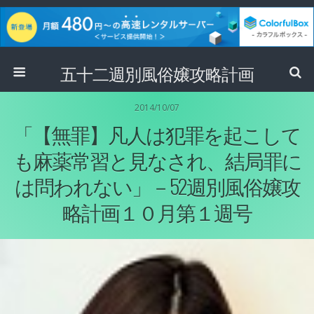
五十二週別風俗嬢攻略計画
2014/10/07
「【無罪】凡人は犯罪を起こして
も麻薬常習と見なされ、結局罪に
は問われない」－52週別風俗嬢攻
略計画１０月第１週号