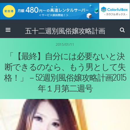
五十二週別風俗嬢攻略計画
2015/01/11
「【最終】自分には必要ないと決
断できるのなら、もう男として失
格！」－52週別風俗嬢攻略計画2015
年１月第二週号