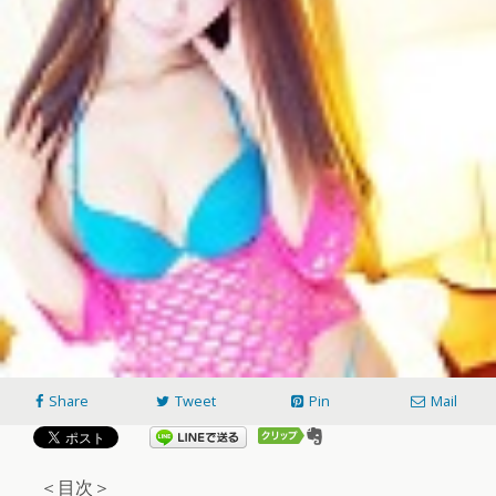
Share
Tweet
Pin
Mail
＜目次＞