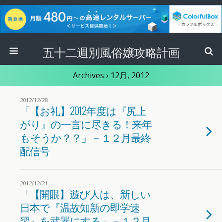
五十二週別風俗嬢攻略計画
Archives › 12月, 2012
2012/12/28
「【お礼】2012年度は『尻上
がり』の一言に尽きる！来年
もそうか？？」－１２月最終
配信号
2012/12/21
「【開眼】遊び人は、新しい
日本で『温故知新の即学速
習』を武器にする」－１２月