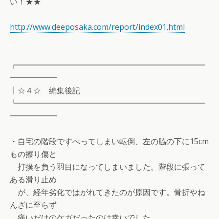
い！★★
http://www.deeposaka.com/report/index01.html
┏━━━━━━━━━━━━━━━━━━━━━━━━
━━━━━━
┃☆４☆ 編集後記
┗━━━━━━━━━━━━━━━━━━━━━━━━
━━━━━━
・自宅の階段ですべってしまい転倒、左の脇の下に15cm
もの擦り傷と
打撲を負う羽目になってしまいました。階段に張って
ある滑り止め
が、経年劣化ではがれてきたのが原因です。骨折やね
んざに至らず
痛いだけのケガだったのは幸いでした。