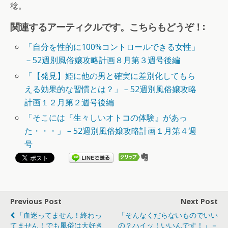
稔。
関連するアーティクルです。こちらもどうぞ！:
「自分を性的に100%コントロールできる女性」
－52週別風俗嬢攻略計画８月第３週号後編
「【発見】姫に他の男と確実に差別化してもら
える効果的な習慣とは？」－52週別風俗嬢攻略
計画１２月第２週号後編
「そこには『生々しいオトコの体験』があっ
た・・・」－52週別風俗嬢攻略計画１月第４週
号
Previous Post
Next Post
「血迷ってません！終わっ
「そんなくだらないものでいい
てません！でも風俗は大好き
の？ハイッ！いいんです！」－