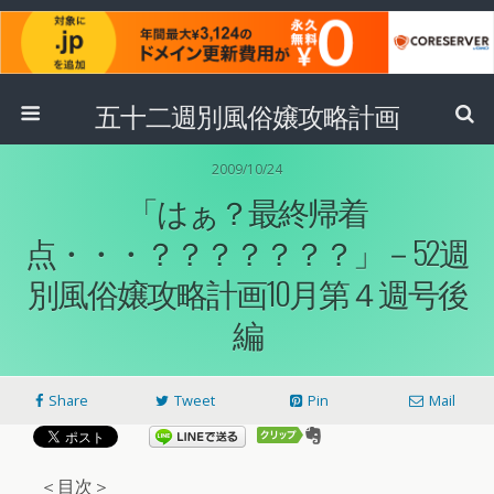
五十二週別風俗嬢攻略計画
2009/10/24
「はぁ？最終帰着
点・・・？？？？？？？」－52週
別風俗嬢攻略計画10月第４週号後
編
Share
Tweet
Pin
Mail
＜目次＞