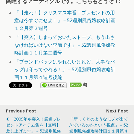
関連するアーティクルです。こちらもどうぞ！:
「【走れ！】クリスマス本番！プレゼントの用
意は今すぐにせよ！」－52週別風俗嬢攻略計画
１２月第２週号
「【突入】しまっておいたストーブ、もう出さ
なければいけない季節です」－52週別風俗嬢攻
略計画１１月第二週号
「ブランドバッグはやれないけれど、大事なバ
ッグは守ってやれる！」－52週別風俗嬢攻略計
画１１月第４週号後編
Previous Post
Next Post
「2009年冬突入！厳選プレ
「新しくどのようなモノが出て
ゼントアイテム集を【無料】
きているのかという視点」－52
差し上げます」－52週別風俗
週別風俗嬢攻略計画１１月第４