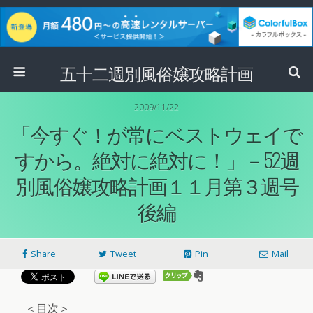
五十二週別風俗嬢攻略計画
2009/11/22
「今すぐ！が常にベストウェイで
すから。絶対に絶対に！」－52週
別風俗嬢攻略計画１１月第３週号
後編
Share
Tweet
Pin
Mail
＜目次＞